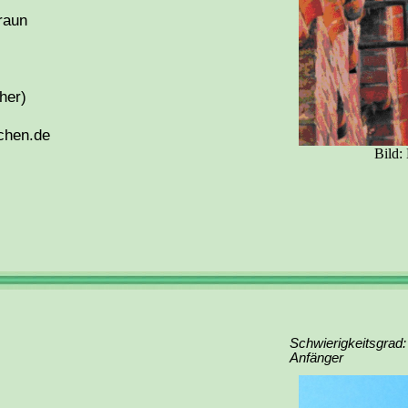
raun
her)
chen.de
Bild:
Schwierigkeitsgrad:
Anfänger