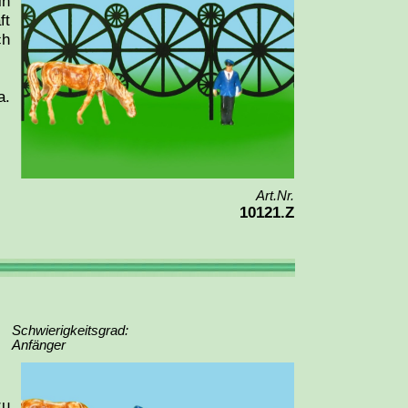
in
ft
ch
a.
Art.Nr.
10121.Z
Schwierigkeitsgrad:
Anfänger
zu