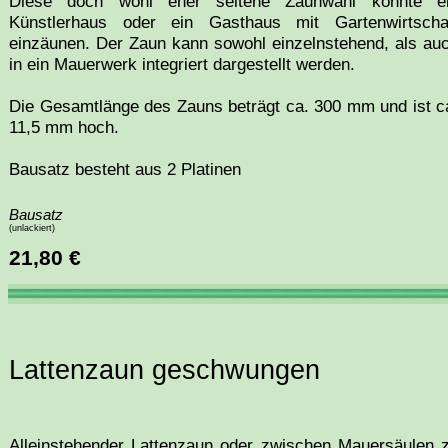
Diese doch wohl eher seltene Zaunwahl könnte e
Künstlerhaus oder ein Gasthaus mit Gartenwirtscha
einzäunen. Der Zaun kann sowohl einzelnstehend, als au
in ein Mauerwerk integriert dargestellt werden.
Die Gesamtlänge des Zauns beträgt ca. 300 mm und ist c
11,5 mm hoch.
Bausatz besteht aus 2 Platinen
Bausatz
(unlackiert)
21,80 €
Lattenzaun geschwungen
Alleinstehender Lattenzaun oder zwischen Mauersäulen 