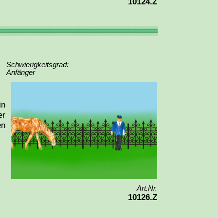
10124.Z
Schwierigkeitsgrad:
Anfänger
in
er
en
Art.Nr.
10126.Z